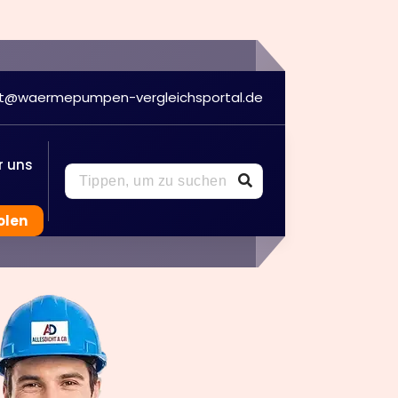
kt@waermepumpen-vergleichsportal.de
r uns
Suche
nach:
olen