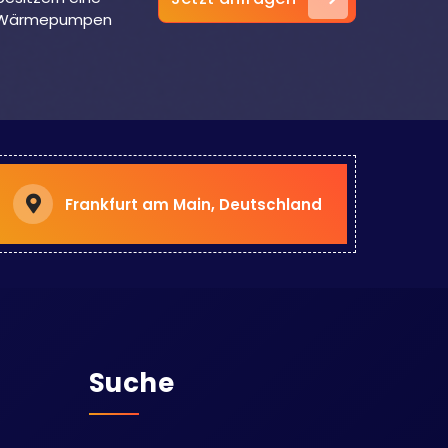
um Wärmepumpen
Frankfurt am Main, Deutschland
Suche