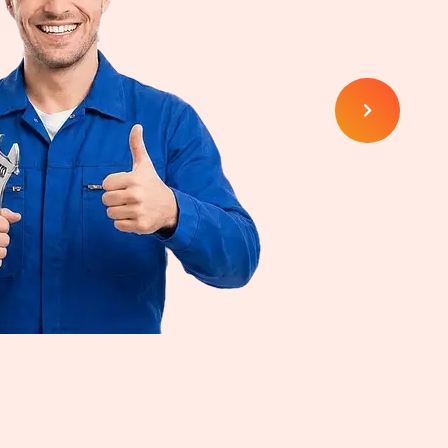
Regionale Anbieter in Ihrer Nähe
umpenangebote
SLIDE
unverbindlich
Jetzt anfragen