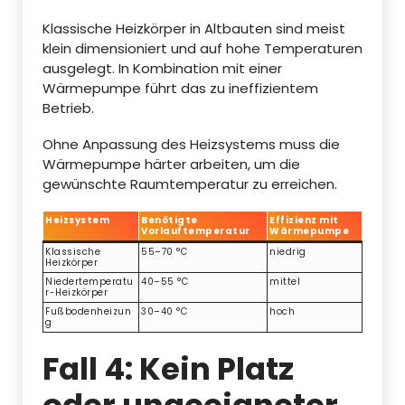
Klassische Heizkörper in Altbauten sind meist
klein dimensioniert und auf hohe Temperaturen
ausgelegt. In Kombination mit einer
Wärmepumpe führt das zu ineffizientem
Betrieb.
Ohne Anpassung des Heizsystems muss die
Wärmepumpe härter arbeiten, um die
gewünschte Raumtemperatur zu erreichen.
Heizsystem
Benötigte
Effizienz mit
Vorlauftemperatur
Wärmepumpe
Klassische
55–70 °C
niedrig
Heizkörper
Niedertemperatu
40–55 °C
mittel
r-Heizkörper
Fußbodenheizun
30–40 °C
hoch
g
Fall 4: Kein Platz